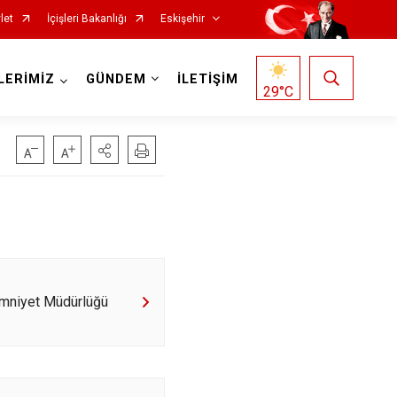
let
İçişleri Bakanlığı
Eskişehir
LERİMİZ
GÜNDEM
İLETİŞİM
29
°C
Mihalgazi
Emniyet Müdürlüğü
Mihalıççık
Sarıcakaya
Seyitgazi