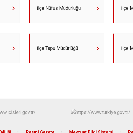
Han
İlçe Nüfus Müdürlüğü
İlçe 
İnönü
Mahmudiye
İlçe Tapu Müdürlüğü
İlçe 
aliliği
Resmi Gazete
Mevzuat Bilgi Sistemi
Re