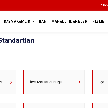
e-Dev
KAYMAKAMLIK
HAN
MAHALLİ İDARELER
HİZMET
Eskişehir
tandartları
Alpu
üğü
İlçe Mal Müdürlüğü
İlçe 
Beylikova
Çifteler
Günyüzü