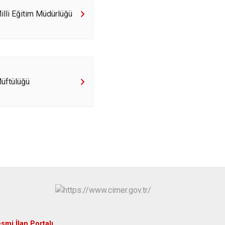
Sivrihisar
Milli Eğitim Müdürlüğü
Odunpazarı
Tepebaşı
Müftülüğü
smi İlan Portalı